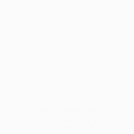
Cita al Dr. Ricardo A. Foglia para La Nacion.
Despidos. Para los laboralistas, se abrirán más
negociaciones particulares con gremios Una medida
excepcional en un momento excepcional.
Los abogados laboralistas concuerdan en que, al
menos en el sector formal, el decreto que prohíbe
despidos y suspensiones sin justa causa y por
fuerza…
Foglia Administrador