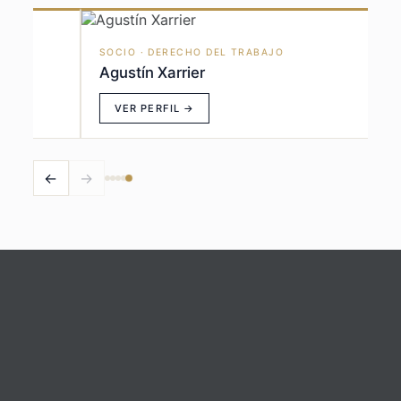
SOCIO · DERECHO DEL TRABAJO
Agustín Xarrier
VER PERFIL →
←
→